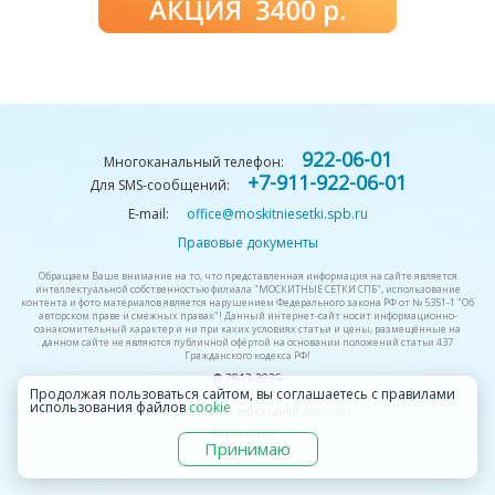
922-06-01
Многоканальный телефон:
+7-911-922-06-01
Для SMS-сообщений:
E-mail:
office@moskitniesetki.spb.ru
Правовые документы
Обращаем Ваше внимание на то, что представленная информация на сайте является
интеллектуальной собственностью филиала "МОСКИТНЫЕ СЕТКИ СПБ", использование
контента и фото материалов является нарушением Федерального закона РФ от № 5351-1 "Об
авторском праве и смежных правах"! Данный интернет-сайт носит информационно-
ознакомительный характер и ни при кахих условиях статьи и цены, размещённые на
данном сайте не являются публичной офёртой на основании положений статьи 437
Гражданского кодекса РФ!
© 2013-
2026
Продолжая пользоваться сайтом, вы соглашаетесь с правилами
использования файлов
cookie
Сайт разработан веб-студией
Anemone
Карта сайта
Принимаю